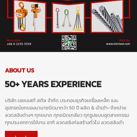
ABOUT US
50+ YEARS EXPERIENCE
บริษัท เอชเอสที สตีล จำกัด ประกอบธุรกิจเครื่องเหล็ก และ
อุปกรณ์ยกของนานาชนิดมากว่า 50 ปี ผลิต & นำเข้า-จำหน่าย
ลวดสลิงต่างๆ ทุกขนาด ทุกชนิดเกลียว ทุกรูปแบบอุตสาหกรรม
ทุกประเภทการใช้งาน อาทิ ลวดสลิงก่อสร้างทั่วไป ลวดสลิงดำ