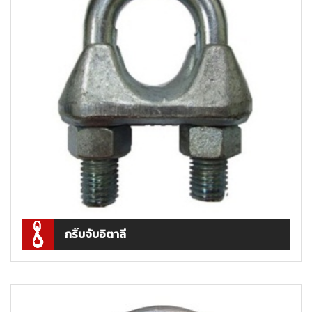
กริ๊บจับอิตาลี