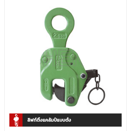
ลิฟท์ติ้งแคล้มป์แบบตั้ง