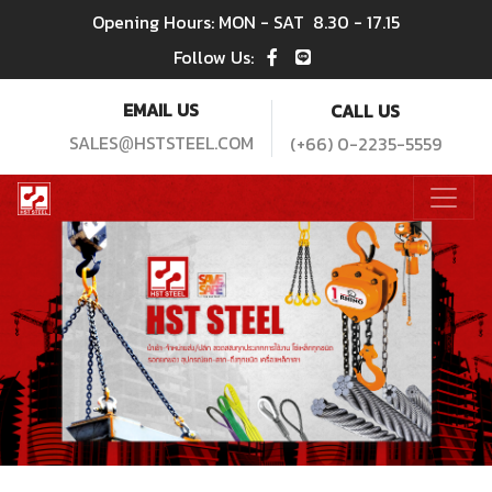
Opening Hours: MON - SAT
8.30 - 17.15
Follow Us:
EMAIL US
CALL US
SALES
HSTSTEEL.COM
(+66) 0-2235-5559
@