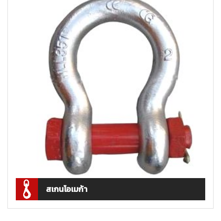
สเกนโอเมก้า