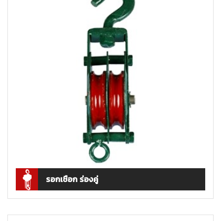
รอกเชือก ร่องคู่