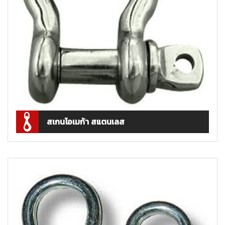
สเกนโอเมก้า สแตนเลส