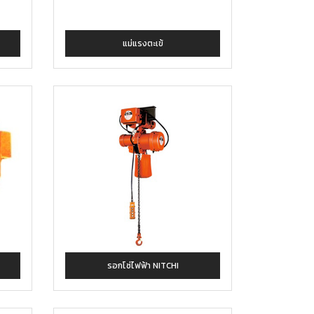
แม่แรงตะเข้
รอกโซ่ไฟฟ้า NITCHI