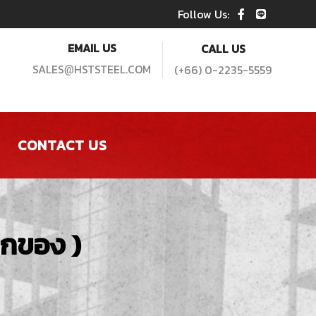
Follow Us:
EMAIL US
CALL US
SALES
HSTSTEEL.COM
(+66) 0-2235-5559
@
CONTACT US
กของ )