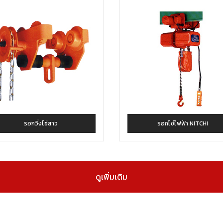
รอกวิ่งโซ่สาว
รอกโซ่ไฟฟ้า NITCHI
ดูเพิ่มเติม