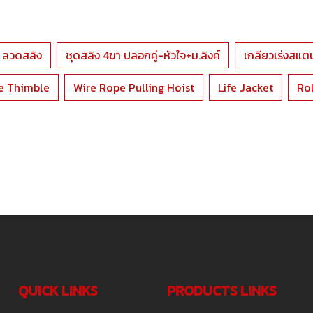
ลวดสลิง
ชุดสลิง 4ขา ปลอกคู่-หัวใจ+ม.ลิงค์
เกลียวเร่งสแต
e Thimble
Wire Rope Pulling Hoist
Life Jacket
Rol
QUICK LINKS
PRODUCTS LINKS