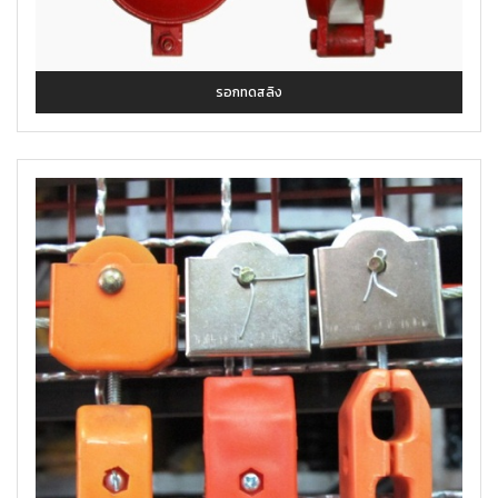
รอกทดสลิง