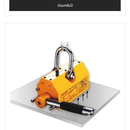
บีมแคล้มป์