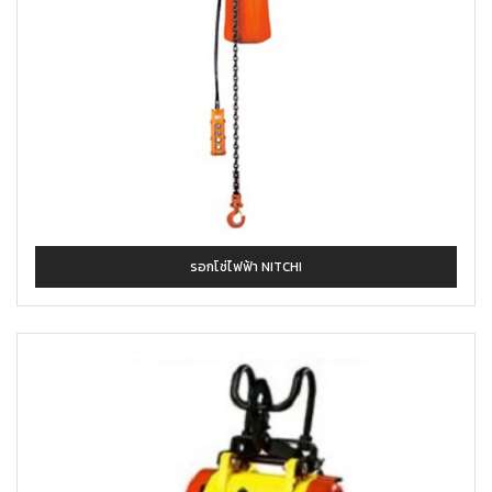
รอกโซ่ไฟฟ้า NITCHI