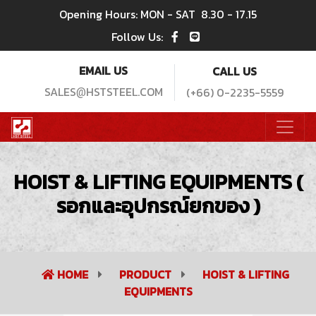
Opening Hours: MON - SAT
8.30 - 17.15
Follow Us:
EMAIL US
CALL US
SALES
HSTSTEEL.COM
(+66) 0-2235-5559
@
HOIST & LIFTING EQUIPMENTS (
รอกและอุปกรณ์ยกของ )
HOME
PRODUCT
HOIST & LIFTING
EQUIPMENTS