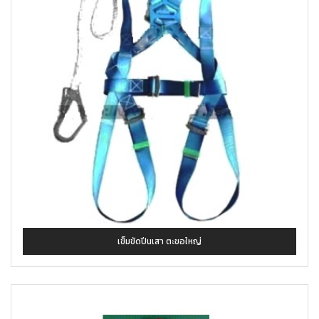
เข็มขัดปีนเสา ตะขอใหญ่