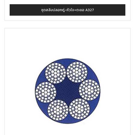
ชุดสลิงปลอกคู่-หัวใจ+ตะขอ A327