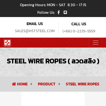
Opening Hours: MON - SAT
8.30 - 17.15
Follow Us:
EMAIL US
CALL US
SALES
HSTSTEEL.COM
(+66) 0-2235-5559
@
STEEL WIRE ROPES ( ลวดสลิง )
HOME
PRODUCT
STEEL WIRE ROPES