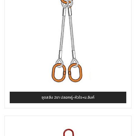
ชุดสลิง 2ขา ปลอกคู่-หัวใจ+ม.ลิงค์