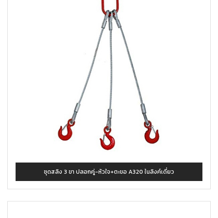
ชุดสลิง 3 ขา ปลอกคู่-หัวใจ+ตะขอ A320 ในลิงค์เดี่ยว