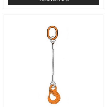
7X19 Black PVC Coated