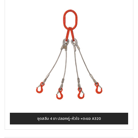
ชุดสลิง 4 ขา ปลอกคู่-หัวใจ +ตะขอ A320