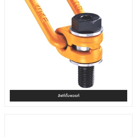
ลิฟท์ติ้งพอยท์