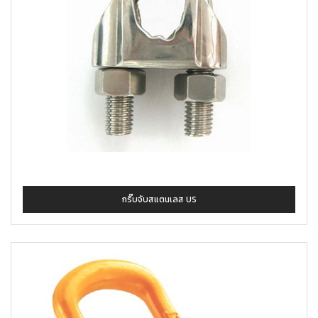
กริ๊บจับสแตนเลส US