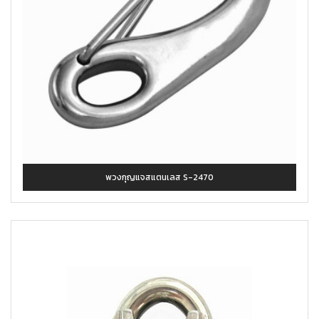
พวงกุญแจสแตนเลส S-2470