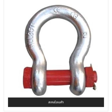
สเกนโอเมก้า