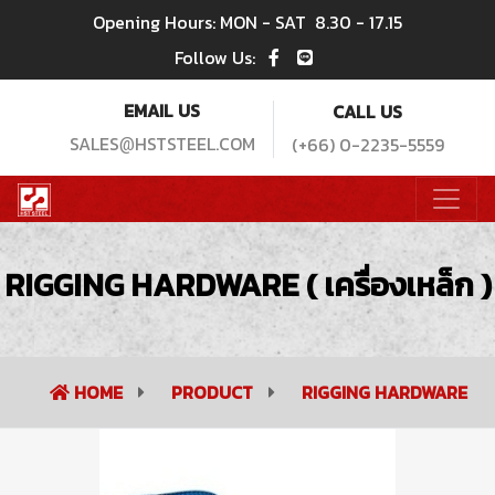
Opening Hours: MON - SAT
8.30 - 17.15
Follow Us:
EMAIL US
CALL US
SALES
HSTSTEEL.COM
(+66) 0-2235-5559
@
RIGGING HARDWARE ( เครื่องเหล็ก )
HOME
PRODUCT
RIGGING HARDWARE