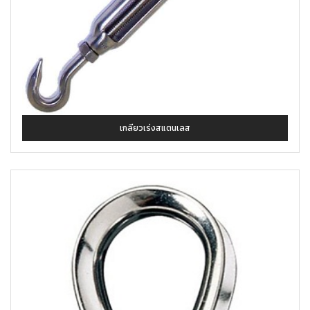
เกลียวเร่งสแตนเลส