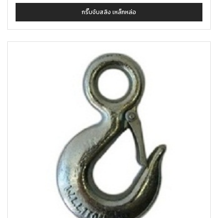
กริ๊บจับสลิง เหล็กหล่อ