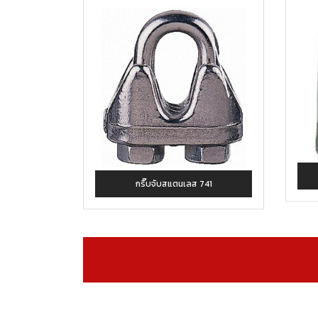
กริ๊บจับสแตนเลส 741