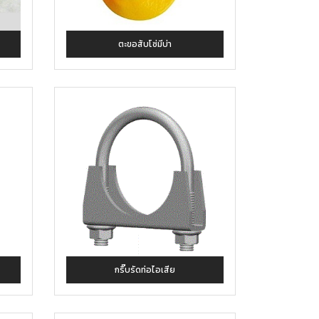
ตะขอสับโซ่มีบ่า
กริ๊บรัดท่อไอเสีย