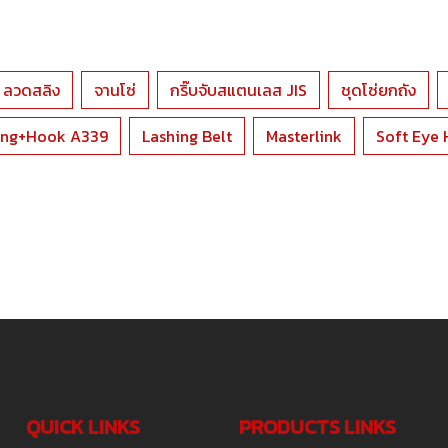
ลวดสลิง
จานโซ่
กริ๊บจับสแตนเลส JIS
ชุดโซ่ยกถัง
ling+Hook A339
Lashing Belt
Masterlink
Soft Eye 
QUICK LINKS
PRODUCTS LINKS