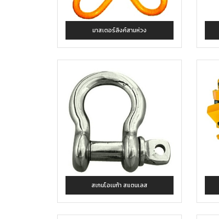
มาสเตอร์ลิงค์สามห่วง
สเกนโอเมก้า สแตนเลส