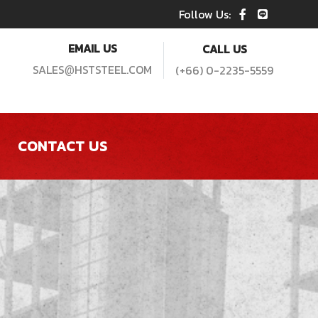
Follow Us:
EMAIL US
CALL US
SALES
HSTSTEEL.COM
(+66) 0-2235-5559
@
CONTACT US