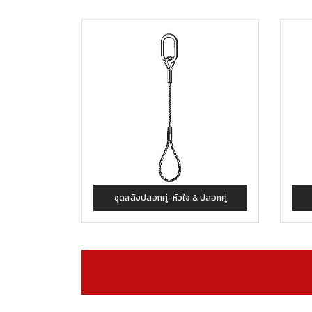
ชุดสลิงปลอกคู่-หัวใจ & ปลอกคู่