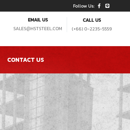
Follow Us:
EMAIL US
CALL US
SALES
HSTSTEEL.COM
(+66) 0-2235-5559
@
CONTACT US