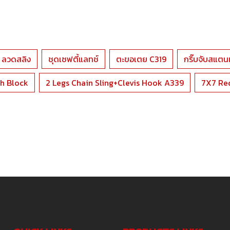
ลวดสลิง
ชุดเซฟตี้แลทช์
ตะขอเตย C319
กริ๊บจับสแตนเ
h Block
2 Legs Chain Sling+Clevis Hook A339
7X7 Re