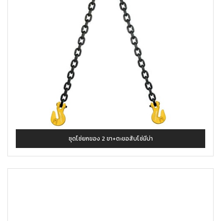
ชุดโซ่ยกของ 2 ขา+ตะขอสับโซ่มีบ่า