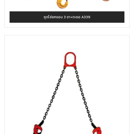
ชุดโซ่ยกของ 3 ขา+ตะขอ A339