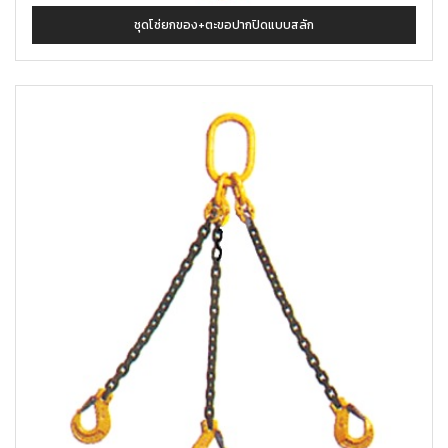
ชุดโซ่ยกของ+ตะขอปากปิดแบบสลัก