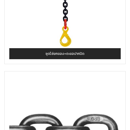
ชุดโซ่ยกของ+ตะขอปากปิด