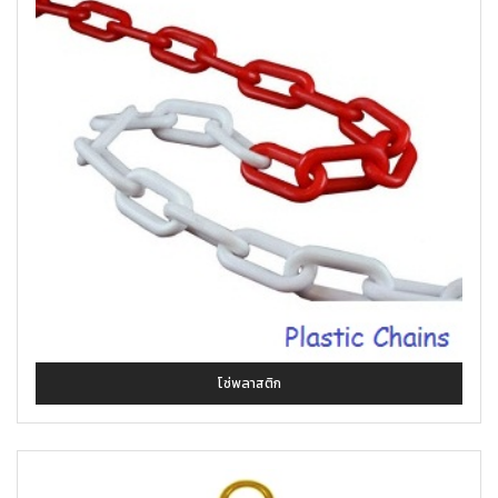
โซ่พลาสติก