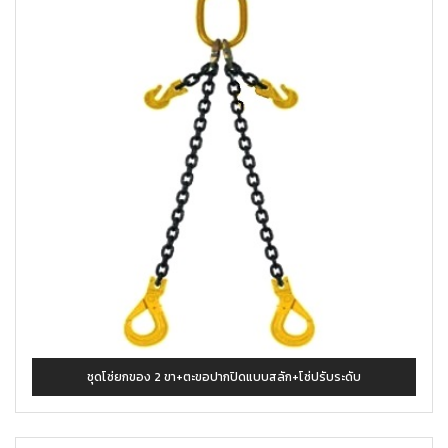
ชุดโซ่ยกของ 2 ขา+ตะขอปากปิดแบบสลัก+โซ่ปรับระดับ