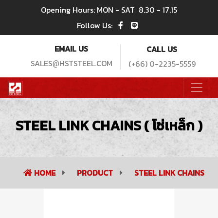
Opening Hours: MON - SAT
8.30 - 17.15
Follow Us:
EMAIL US
CALL US
SALES
HSTSTEEL.COM
(+66) 0-2235-5559
@
STEEL LINK CHAINS ( โซ่เหล็ก )
HOME
PRODUCT
STEEL LINK CHAINS