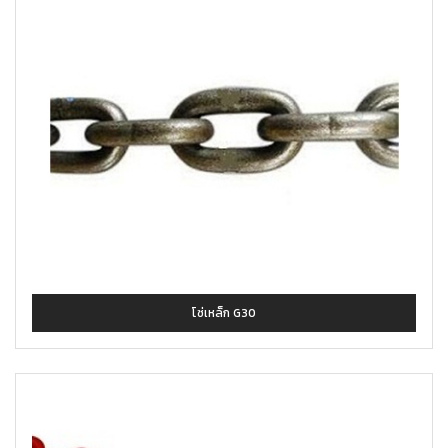
โซ่เหล็ก G30