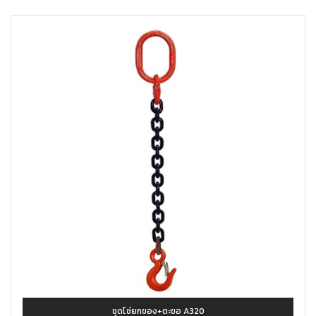
ชุดโซ่ยกของ+ตะขอ A320