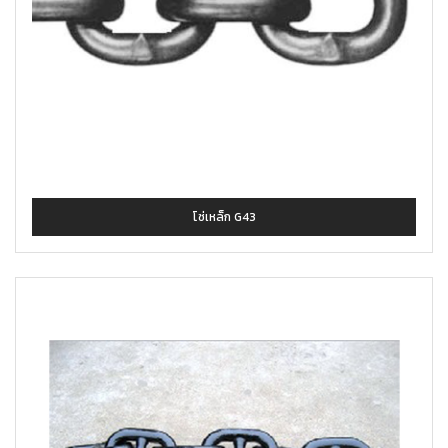
โซ่เหล็ก G43