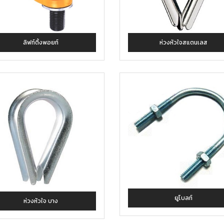
ลิฟท์ติ้งพอยท์
ห่วงหัวใจสแตนเลส
ยูโบลท์
ห่วงหัวใจ บาง