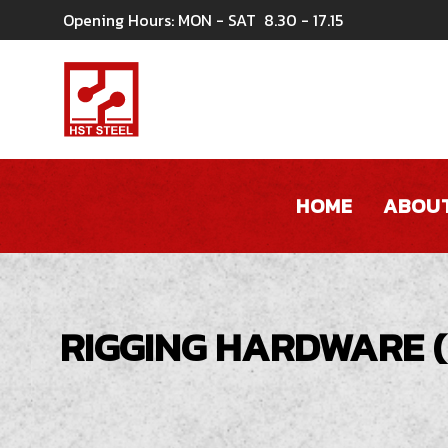
Opening Hours: MON - SAT
8.30 - 17.15
HOME
ABOUT
RIGGING HARDWARE ( เค