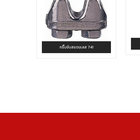
กริ๊บจับสแตนเลส 741