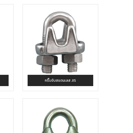
กริ๊บจับสแตนเลส JIS