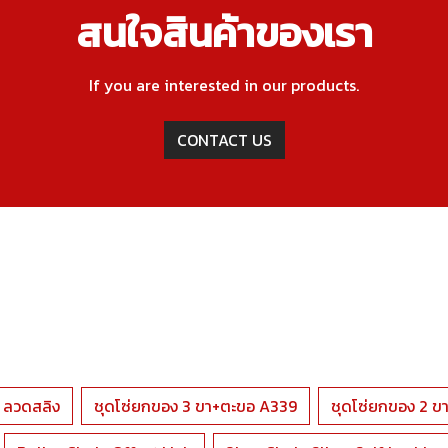
สนใจสินค้าของเรา
If you are interested in our products.
CONTACT US
ลวดสลิง
ชุดโซ่ยกของ 3 ขา+ตะขอ A339
ชุดโซ่ยกของ 2 