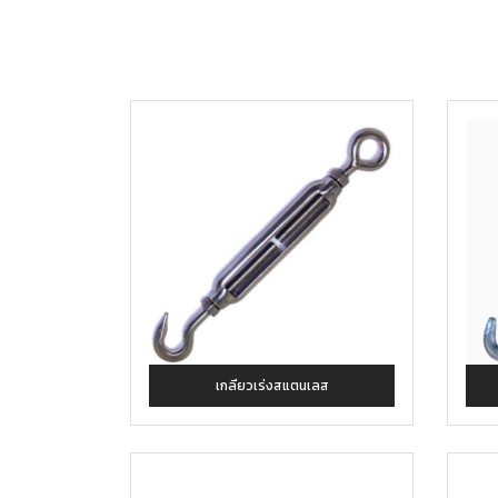
เกลียวเร่งสแตนเลส